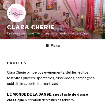
Aller
au
contenu
principal
CLARA CHERIE
Créatrice de mode, costumes, vêtements et accessoires
Menu
PROJETS
Clara Chérie pimpe vos évènements, défilés, éditos,
festivités privées, spectacles, clips vidéos, campagnes
publicitaires, portraits, mariages !
LE MONDE DE LA DANSE
,
spectacle de danse
classique
// création des tutus et tabliers