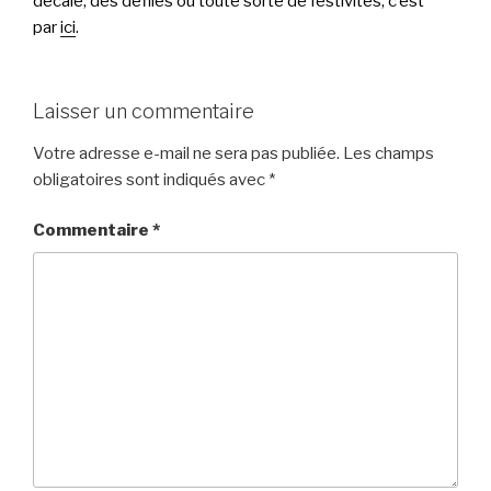
décalé, des défilés ou toute sorte de festivités, c’est
par
ici
.
Laisser un commentaire
Votre adresse e-mail ne sera pas publiée.
Les champs
obligatoires sont indiqués avec
*
Commentaire
*