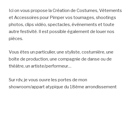
Ici on vous propose la Création de Costumes, Vêtements
et Accessoires pour Pimper vos tournages, shootings
photos, clips vidéo, spectacles, événements et toute
autre festivité. Il est possible également de louer nos
pièces.
Vous êtes un particulier, une styliste, costumière, une
boîte de production, une compagnie de danse ou de
théâtre, un artiste/performeur…
Sur rdv, je vous ouvre les portes de mon
showroom/appart atypique du 18ème arrondissement
de Paris.
Toutes vos commandes personnalisées et pièces
uniques sont fabriquées dans mon espace atelier à deux
pas de Montmartre !